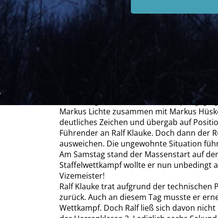
Jagdhaus-Schmallenberg / Grafschaft – An
Meisterschaft im Sommerbiathlon mit dem 
Massenstart – sowie der Staffelwettbewerb
reiste in diesem Jahr aufgrund von Ausfälle
Am Freitag, dem ersten Wettkampftag, ging
Markus Lichte zusammen mit Markus Hüsken 
deutliches Zeichen und übergab auf Posit
Führender an Ralf Klauke. Doch dann der Rü
ausweichen. Die ungewohnte Situation führ
Am Samstag stand der Massenstart auf dem
Staffelwettkampf wollte er nun unbedingt 
Vizemeister!
Ralf Klauke trat aufgrund der technischen
zurück. Auch an diesem Tag musste er ern
Wettkampf. Doch Ralf ließ sich davon nicht 