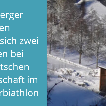
erger
ten
sich zwei
en bei
tschen
schaft im
biathlon