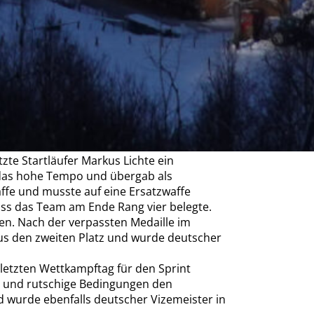
Wilzenberg bei der Deutschen
en zwei Einzelwettkämpfe – Sprint und
an den Start gingen. Der SC Wilzenberg
r Herrenklasse bildeten Ralf Klauke und
te Startläufer Markus Lichte ein
 das hohe Tempo und übergab als
affe und musste auf eine Ersatzwaffe
ass das Team am Ende Rang vier belegte.
n. Nach der verpassten Medaille im
kus den zweiten Platz und wurde deutscher
letzten Wettkampftag für den Sprint
n und rutschige Bedingungen den
nd wurde ebenfalls deutscher Vizemeister in