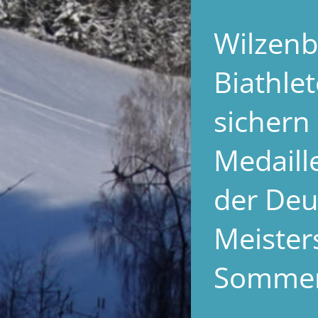
Wilzenb
Biathle
sichern 
Medaill
der Deu
Meister
Sommer