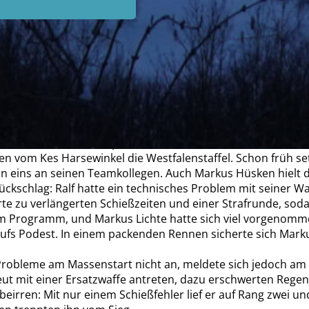
fang September traten die Sommerbiathleten des Ski-Clubs 
Luftgewehr an. Auf dem Programm standen für jeden Athlet
, in dem drei Sportler gemeinsam für ihren Landesverband 
n nur mit zwei Athleten an.
 es im Staffelwettkampf der Landesverbände heiß her. In de
vom Kes Harsewinkel die Westfalenstaffel. Schon früh setz
ion eins an seinen Teamkollegen. Auch Markus Hüsken hielt
ckschlag: Ralf hatte ein technisches Problem mit seiner W
te zu verlängerten Schießzeiten und einer Strafrunde, sod
 Programm, und Markus Lichte hatte sich viel vorgenomme
aufs Podest. In einem packenden Rennen sicherte sich Mar
 Probleme am Massenstart nicht an, meldete sich jedoch am 
eut mit einer Ersatzwaffe antreten, dazu erschwerten Rege
beirren: Mit nur einem Schießfehler lief er auf Rang zwei u