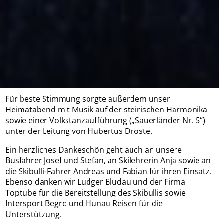
Ein echtes Highlight war in diesem Jahr die „Gockel-Jagd“
im gesamten Skigebiet. Josef Müller und Ulrich
Hardebusch haben sich hier richtig ins Zeug gelegt und
eine super Aktion auf die Beine gestellt, die bei allen
richtig gut ankam. Am Abend folgte die Siegerehrung
mit tollen Preisen – unter anderem T-Shirts. Auch hier
ein großes Dankeschön an Matthias Quast.
Für beste Stimmung sorgte außerdem unser
Heimatabend mit Musik auf der steirischen Harmonika
sowie einer Volkstanzaufführung („Sauerländer Nr. 5“)
unter der Leitung von Hubertus Droste.
Ein herzliches Dankeschön geht auch an unsere
Busfahrer Josef und Stefan, an Skilehrerin Anja sowie an
die Skibulli-Fahrer Andreas und Fabian für ihren Einsatz.
Ebenso danken wir Ludger Bludau und der Firma
Toptube für die Bereitstellung des Skibullis sowie
Intersport Begro und Hunau Reisen für die
Unterstützung.