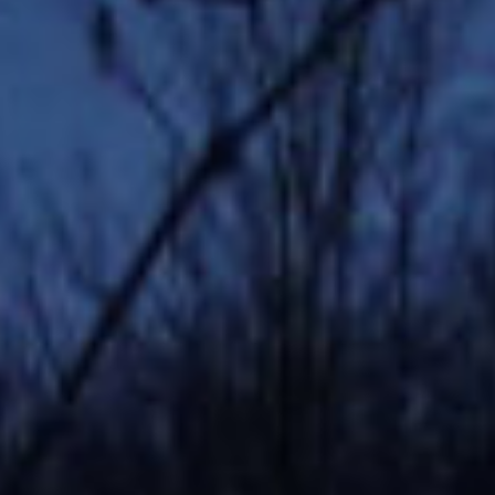
Für den Ski-Club Wilzenberg ging es zum 26. Mal zur
Skifreizeit an den Kronplatz – und auch in diesem Jahr
war es wieder eine rundum gelungene Woche. Vom 28.
März bis zum 3. April 2026 waren wir mit 60
Teilnehmerinnen und Teilnehmern im Alter von 5 bis 72
Jahren in der Hurtmühle bei Familie Kammerer zu Gast.
Das Wetter zeigte sich von seiner besten Seite, und
auch die Schneeverhältnisse waren top – perfekte
Bedingungen also für viele großartige Skitage und jede
Menge Spaß auf der Piste.
Wie immer wurden wir in der Hurtmühle bestens
versorgt. Die Mädels und die nächste Generation haben
sich wieder mit viel Herzblut um uns gekümmert und
uns hervorragend bekocht – dafür ein ganz großes
Dankeschön!