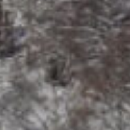
beim Qualifikationswettkampf für die Deutschen
Meisterschaften in Laubach (Hessen).
Nina Chomse (Klasse Damen 2) zeigte eine starke
Leistung und sicherte sich gleich zwei Siege:
Sprint (3 km): Platz 1 mit 1/0 Schießfehlern
Massenstart (5 km): Platz 1 mit 0/0/0/2 Schießfehlern
Markus Lichte (Klasse Herren 3) überzeugte ebenfalls
mit zwei Podestplätzen:
Sprint: Platz 2 mit 2/2 Schießfehlern
Massenstart: Platz 2 mit 0/1/1/0 Schießfehlern
Mit diesen hervorragenden Ergebnissen haben sich
beide Athleten erfolgreich für die Deutschen
Meisterschaften im September im Harz qualifiziert.