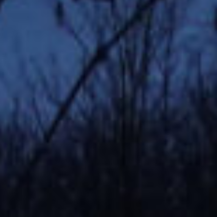
oder fünf Laufrunden zu absolvieren, unterbrochen von
drei beziehungsweise vier Schießeinlagen.
Jonas Volkmer hatte an diesem Tag Probleme am
Schießstand (3/3/4), holte dank einer sehr guten
Laufleistung trotzdem noch die Silbermedaille in der
Altersklasse Schüler A.
Ricky Krebs erwischte es beim Schießen etwas besser
mit insgesamt 4 Fehlern (1/1/2) und holte sich damit
den Sieg in der Altersklasse Jugend männlich.
Bei den Junioren hatte Niklas Sommer ebenfalls die
Oberhand. Diesen Sieg verdankte er neben einer
souveränen Schießleistung (2/1/1/1) auch seinen
läuferischen Qualitäten.
In der Herrenklasse stand einmal mehr Ralf Klauke ganz
oben auf dem Treppchen. Er hatte mit 4 Schießfehlern
(0/1/1/2) auch eine gute Grundlage für den Sieg gelegt,
war aber auch läuferisch nicht zu schlagen.