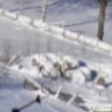
dem Kleinkaliber gaben. Im Sprintwettkampf über 3km
und zwei Schießeinlagen (liegend/stehend) siegte Ricky
Krebs in der Altersklasse Jugend männlich aufgrund
einer souveränen Laufleistung, obwohl er noch mit
seinem Schießergebnis (4/3) haderte. Bei der Jugend
weiblich sicherte sich Nadja Seidel aufgrund eines
hervorragenden Liegendschießens (1 Fehler) einen
Podestplatz. Dank einer guten Laufleistung konnte sie 4
Fehler im Stehendanschlag ausgleichen und sich über
die Silbermedaille freuen.