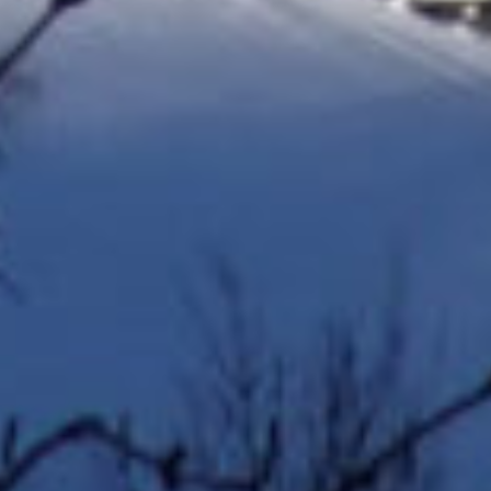
Trainer Jan Chomse blickt zuversichtlich in die Zukunft:
„Es freut mich, zwei so talentierte Athleten in meinem
Team zu haben.“ Er selbst erreichte in seiner
Altersklasse den zweiten Platz (1/3 Schießfehler).
Soest, 24.04.2016
Bei dem 1. Lauf
des Westfalenchampionats 2016 am 16. April in
Dortmund – Aplerbeck, kämpften zahlreiche Athleten
bei Sonnenschein und angenehmen 13 Grad um einen
erfolgreichen Saisonstart.
Bei den Einzelrennen waren je nach Altersklasse vier