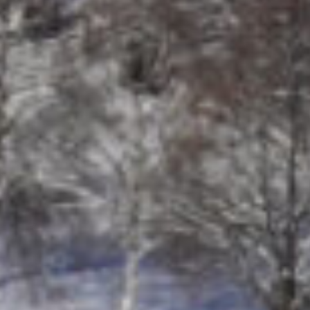
Winterberg
machte letztes Wochenende seinem Namen alle Ehre.
Bei Temperaturen um den Gefrierpunkt und leichtem
Schneefall starteten die Sommerbiathleten des SC
Wilzenberg bei der Landesmeisterschaft mit dem
Kleinkalibergewehr. Dabei qualifizierten sich Ricky
Krebs, Nadja Seidel und Jan Chomse für die Deutsche
Meisterschaft, die im Juli im sächsischen Altenberg
stattfinden wird. Besonders erfolgreich zeigten sich
dabei Ricky Krebs und Nadja Seidel, die ihr Debüt mit