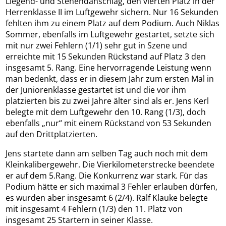
Liegend- und Stehendanschlag, den vierten Platz in der
Herrenklasse II im Luftgewehr sichern. Nur 16 Sekunden
fehlten ihm zu einem Platz auf dem Podium. Auch Niklas
Sommer, ebenfalls im Luftgewehr gestartet, setzte sich
mit nur zwei Fehlern (1/1) sehr gut in Szene und
erreichte mit 15 Sekunden Rückstand auf Platz 3 den
insgesamt 5. Rang. Eine hervorragende Leistung wenn
man bedenkt, dass er in diesem Jahr zum ersten Mal in
der Juniorenklasse gestartet ist und die vor ihm
platzierten bis zu zwei Jahre älter sind als er. Jens Kerl
belegte mit dem Luftgewehr den 10. Rang (1/3), doch
ebenfalls „nur“ mit einem Rückstand von 53 Sekunden
auf den Drittplatzierten.
Jens startete dann am selben Tag auch noch mit dem
Kleinkalibergewehr. Die Vierkilometerstrecke beendete
er auf dem 5.Rang. Die Konkurrenz war stark. Für das
Podium hätte er sich maximal 3 Fehler erlauben dürfen,
es wurden aber insgesamt 6 (2/4). Ralf Klauke belegte
mit insgesamt 4 Fehlern (1/3) den 11. Platz von
insgesamt 25 Startern in seiner Klasse.