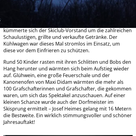
Grobbel erleuchtete mit einem mobilen Flutlicht die
Schulstraße, eine LED-Schlange wurde verlegt und
setzte die Piste am Wilzenberg in Szene. Hinter der
großen und gemütlich beleuchteten Schneebar
kümmerte sich der Skiclub-Vorstand um die zahlreichen
Schaulustigen, grillte und verkaufte Getränke. Der
Kühlwagen war dieses Mal stromlos im Einsatz, um
diese vor dem Einfrieren zu schützen.
Rund 50 Kinder rasten mit ihren Schlitten und Bobs den
Hang herunter und wärmten sich beim Aufstieg wieder
auf. Glühwein, eine große Feuerschale und der
Kanonenofen von Maxi Didam wärmten die mehr als
100 Grafschafterinnen und Grafschafter, die gekommen
waren, um sich das Spektakel anzuschauen. Auf einer
kleinen Schanze wurde auch der Dorfmeister im
Skisprung ermittelt – Josef Heimes gelang mit 16 Metern
die Bestweite. Ein wirklich stimmungsvoller und schöner
Jahresauftakt!