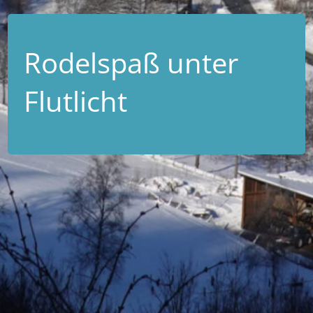
Rodelspaß unter
Flutlicht
19.01.2024
Nach üppigem Schneefall in der Wochenmitte war der
Entschluss schnell gefasst: Nach jahrelanger
Zwangspause sollte auf Lönzen Wiese wieder gerodelt
werden. Gewohnt organisationsstark griffen beim
Skiclub die Räder ineinander. Chef-Techniker Andreas