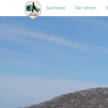
Startseite
Der Verein